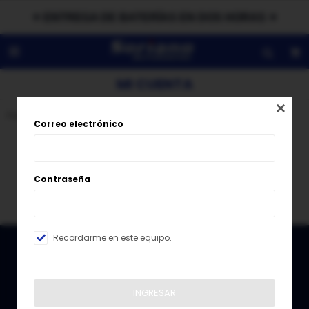
✦ ENTREGA DE BATERÍAS EN DOS HORAS ✦

MI CUENTA

Para acceder a esta sección debes
iniciar sesión
.
Correo electrónico
Contraseña
Recordarme en este equipo.
RECIBE NUESTRAS NOTICIAS
INGRESAR
¡Suscribite y recibí todas nuestras novedades!